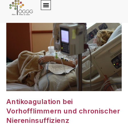
content
Antikoagulation bei
Vorhofflimmern und chronischer
Niereninsuffizienz