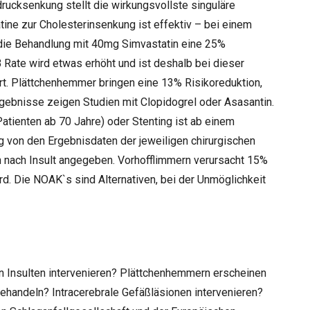
rucksenkung stellt die wirkungsvollste singuläre
ne zur Cholesterinsenkung ist effektiv – bei einem
die Behandlung mit 40mg Simvastatin eine 25%
 Rate wird etwas erhöht und ist deshalb bei dieser
rt. Plättchenhemmer bringen eine 13% Risikoreduktion,
gebnisse zeigen Studien mit Clopidogrel oder Asasantin.
Patienten ab 70 Jahre) oder Stenting ist ab einem
 von den Ergebnisdaten der jeweiligen chirurgischen
n nach Insult angegeben. Vorhofflimmern verursacht 15%
ard. Die NOAK`s sind Alternativen, bei der Unmöglichkeit
n Insulten intervenieren? Plättchenhemmern erscheinen
 behandeln? Intracerebrale Gefäßläsionen intervenieren?