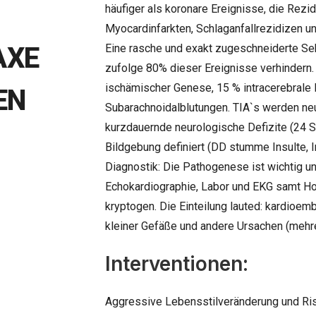
häufiger als koronare Ereignisse, die Rezid
Myocardinfarkten, Schlaganfallrezidizen u
AXE
Eine rasche und exakt zugeschneiderte S
zufolge 80% dieser Ereignisse verhindern.
ischämischer Genese, 15 % intracerebrale
EN
Subarachnoidalblutungen. TIA`s werden neu
kurzdauernde neurologische Defizite (24 St
Bildgebung definiert (DD stumme Insulte, 
Diagnostik: Die Pathogenese ist wichtig un
Echokardiographie, Labor und EKG samt Hol
kryptogen. Die Einteilung lauted: kardioem
kleiner Gefäße und andere Ursachen (mehre
Interventionen:
Aggressive Lebensstilveränderung und Ris