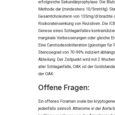
erfolgreiche Sekundärprophylaxe. Die Blutd
Methode dar (mindestens 10/5mmHg). Stati
Gesamtcholesterin von 135mg/dl brachte 
Risikoratensenkung von Rezidiven. Die ICB
Genese eines Schlaganfalles kontraindizie
marginale Verbesserungen oder gleiche Er
Eine Carotisdesobliteration (günstiger für 
Stenosegrad von 70-99% indiziert abhängig
Abteilung. Der Zeitpunkt wird mit 2 Woche
aller Schlaganfälle, OAK ist der Goldstand
der OAK.
Offene Fragen:
Ein offenes Foramen ovale bei kryptogene
jedenfalls sinnvoll. Atherome in der Aorta