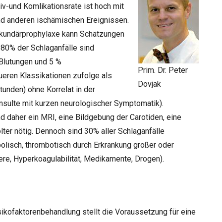
iv-und Komlikationsrate ist hoch mit
nd anderen ischämischen Ereignissen.
ekundärprophylaxe kann Schätzungen
 80% der Schlaganfälle sind
 Blutungen und 5 %
Prim. Dr. Peter
eren Klassikationen zufolge als
Dovjak
unden) ohne Korrelat in der
Insulte mit kurzen neurologischer Symptomatik).
d daher ein MRI, eine Bildgebung der Carotiden, eine
ter nötig. Dennoch sind 30% aller Schlaganfälle
bolisch, thrombotisch durch Erkrankung großer oder
re, Hyperkoagulabilität, Medikamente, Drogen).
ikofaktorenbehandlung stellt die Voraussetzung für eine