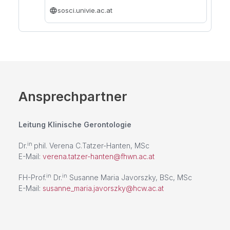
sosci.univie.ac.at
Ansprechpartner
Leitung Klinische Gerontologie
in
Dr.
phil. Verena C.Tatzer-Hanten, MSc
E-Mail:
verena.tatzer-hanten@fhwn.ac.at
in
in
FH-Prof.
Dr.
Susanne Maria Javorszky, BSc, MSc
E-Mail:
susanne_maria.javorszky@hcw.ac.at