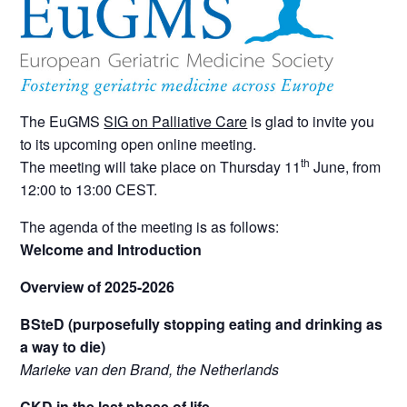
The EuGMS
SIG on Palliative Care
is glad to invite you
to its upcoming open online meeting.
th
The meeting will take place on Thursday 11
June, from
12:00 to 13:00 CEST.
The agenda of the meeting is as follows:
Welcome and Introduction
Overview of 2025-2026
BSteD (purposefully stopping eating and drinking as
a way to die)
Marieke van den Brand, the Netherlands
CKD in the last phase of life