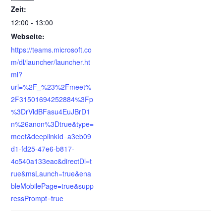
Zeit:
12:00 - 13:00
Webseite:
https://teams.microsoft.co
m/dl/launcher/launcher.ht
ml?
url=%2F_%23%2Fmeet%
2F31501694252884%3Fp
%3DrVldBFasu4EuJBrD1
n%26anon%3Dtrue&type=
meet&deeplinkId=a3eb09
d1-fd25-47e6-b817-
4c540a133eac&directDl=t
rue&msLaunch=true&ena
bleMobilePage=true&supp
ressPrompt=true