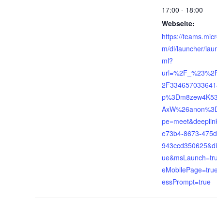
17:00 - 18:00
Webseite:
https://teams.micr
m/dl/launcher/lau
ml?
url=%2F_%23%2
2F33465703364
p%3Dm8zew4K5
AxW%26anon%3D
pe=meet&deeplin
e73b4-8673-475d
943ccd350625&dir
ue&msLaunch=tr
eMobilePage=tru
essPrompt=true