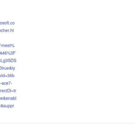
osoft.co
ncher.ht
Fmeet%
1446%3F
3Lg3SDS
true&ty
kId=36b
-ace7-
ectDl=tr
ue&enabl
e&suppr