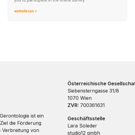
you to participate in the online survey:
weiterlesen >
Österreichische Gesellschaf
Siebensterngasse 31/8
1070 Wien
ZVR:
700361631
Gerontologie ist ein
Geschäftsstelle
Ziel die Förderung
Lara Soleder
e Verbreitung von
studio12 gmbh