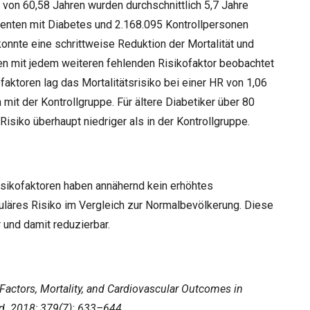
 von 60,58 Jahren wurden durchschnittlich 5,7 Jahre
tienten mit Diabetes und 2.168.095 Kontrollpersonen
konnte eine schrittweise Reduktion der Mortalität und
en mit jedem weiteren fehlenden Risikofaktor beobachtet
faktoren lag das Mortalitätsrisiko bei einer HR von 1,06
mit der Kontrollgruppe. Für ältere Diabetiker über 80
isiko überhaupt niedriger als in der Kontrollgruppe.
isikofaktoren haben annähernd kein erhöhtes
kuläres Risiko im Vergleich zur Normalbevölkerung. Diese
 und damit reduzierbar.
k Factors, Mortality, and Cardiovascular Outcomes in
ed. 2018; 379(7): 633–644.