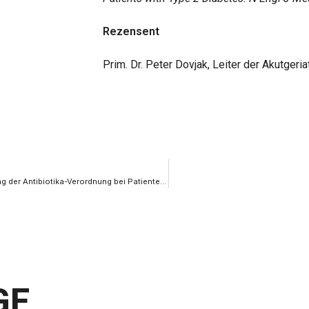
Rezensent
Prim. Dr. Peter Dovjak, Leiter der Akutger
Procalcitonin-Spiegelmessungen führen zur keiner Verringerung der Antibiotika-Verordnung bei Patienten mit Infektionen des unteren Respirationstraktes
GE