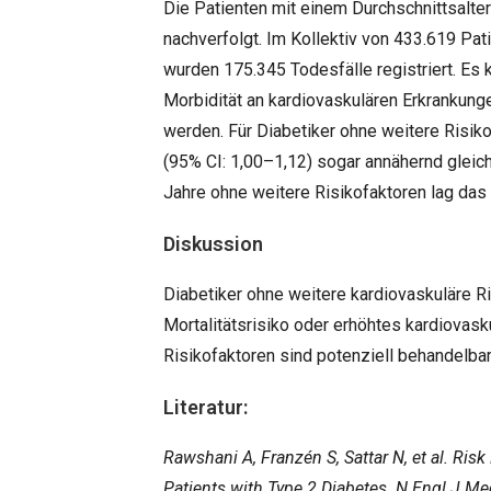
Die Patienten mit einem Durchschnittsalter
nachverfolgt. Im Kollektiv von 433.619 Pa
wurden 175.345 Todesfälle registriert. Es 
Morbidität an kardiovaskulären Erkrankung
werden. Für Diabetiker ohne weitere Risiko
(95% CI: 1,00–1,12) sogar annähernd gleich 
Jahre ohne weitere Risikofaktoren lag das R
Diskussion
Diabetiker ohne weitere kardiovaskuläre R
Mortalitätsrisiko oder erhöhtes kardiovas
Risikofaktoren sind potenziell behandelbar
Literatur:
Rawshani A, Franzén S, Sattar N, et al. Ris
Patients with Type 2 Diabetes. N Engl J M