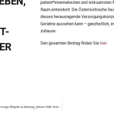
EBEN,
patient*innennahesten und wirksamsten M
Raum entwickelt. Die Österreichische Gese
dieses herausragende Versorgungskonzep
Geriatrie aussehen kann – ganzheitlich, i
T-
zuhause.
Den gesamten Beitrag finden Sie
hier
.
ER
ColonAiQ® – DNA-basierte Früherkennung in der Darmkrebsvorsorge (Replik zu Beitrag „Neuer DNA Test für die Darmkrebsvorsorge“ (12.04.24)