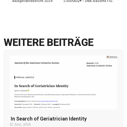
Akutgeriatriebericht 2024
ColonAiQ® – DNA-basierte Früherkennung in der Darmkrebsvorsorge (Replik zu Beitrag „Neuer DNA Test für die Darmkrebsvorsorge“ (12.04.24)
WEITERE BEITRÄGE
In Search of Geriatrician Identity
21 Juni, 2026