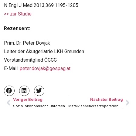
N Engl J Med 2013;369:1195-1205
>> zur Studie
Rezensent:
Prim. Dr. Peter Dovjak
Leiter der Akutgeriatrie LKH Gmunden
Vorstandsmitglied ÖGGG
E-Mail:
peter.dovjak@gespag.at
Voriger Beitrag
Nächster Beitrag
Sozio-ökonomische Unterschiede in der Lebenserwartung im Ländervergleich
Mitralklappenersatzoperation oder Mitralklappenrekonstruktion bei ischämischer Herzkrankheit hilfreicher?