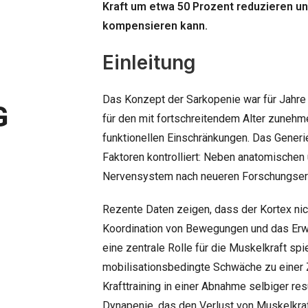
Kraft um etwa 50 Prozent reduzieren und
kompensieren kann.
Einleitung
Das Konzept der Sarkopenie war für Jahre e
G
für den mit fortschreitendem Alter zune
funktionellen Einschränkungen. Das Generie
Faktoren kontrolliert: Neben anatomisch
Nervensystem nach neueren Forschungserg
Rezente Daten zeigen, dass der Kortex nicht
Koordination von Bewegungen und das Erwe
eine zentrale Rolle für die Muskelkraft sp
mobilisationsbedingte Schwäche zu einer Zu
Krafttraining in einer Abnahme selbiger re
Dynapenie, das den Verlust von Muskelkr