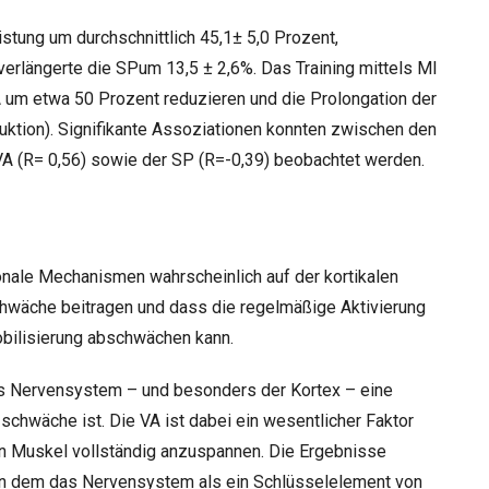
istung um durchschnittlich 45,1± 5,0 Prozent,
verlängerte die SPum 13,5 ± 2,6%. Das Training mittels MI
A um etwa 50 Prozent reduzieren und die Prolongation der
ktion). Signifikante Assoziationen konnten zwischen den
VA (R= 0,56) sowie der SP (R=-0,39) beobachtet werden.
nale Mechanismen wahrscheinlich auf der kortikalen
chwäche beitragen und dass die regelmäßige Aktivierung
obilisierung abschwächen kann.
das Nervensystem – und besonders der Kortex – eine
schwäche ist. Die VA ist dabei ein wesentlicher Faktor
en Muskel vollständig anzuspannen. Die Ergebnisse
in dem das Nervensystem als ein Schlüsselelement von