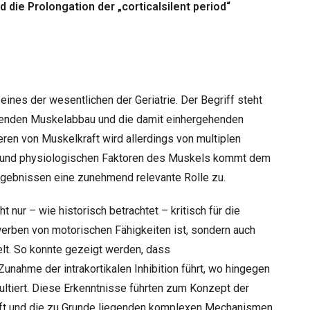
 die Prolongation der „corticalsilent period“
ines der wesentlichen der Geriatrie. Der Begriff steht
hmenden Muskelabbau und die damit einhergehenden
ren von Muskelkraft wird allerdings von multiplen
en und physiologischen Faktoren des Muskels kommt dem
ebnissen eine zunehmend relevante Rolle zu.
 nur – wie historisch betrachtet – kritisch für die
rben von motorischen Fähigkeiten ist, sondern auch
ielt. So konnte gezeigt werden, dass
nahme der intrakortikalen Inhibition führt, wo hingegen
sultiert. Diese Erkenntnisse führten zum Konzept der
aft und die zu Grunde liegenden komplexen Mechanismen