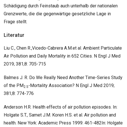
Schädigung durch Feinstaub auch unterhalb der nationalen
Grenzwerte, die die gegenwärtige gesetzliche Lage in
Frage stellt.
Literatur
Liu C., Chen R.,Vicedo-Cabrera A.M.et al. Ambient Particulate
Air Pollution and Daily Mortality in 652 Cities. N Engl J Med
2019; 381;8: 705-715
Balmes J. R. Do We Really Need Another Time-Series Study
of the PM
-Mortality Association? N Engl J Med 2019;
2.5
381;8: 774-776
Anderson H.R. Health effects of air pollution episodes. In:
Holgate S.T., Samet J.M. Koren H.S. et al. Air pollution and
health. New York: Academic Press 1999: 461-482In: Holgate