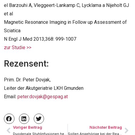
el Barzouhi A, Vleggeert-Lankamp C, Lycklama a Nijeholt GJ
et al
Magnetic Resonance Imaging in Follow up Assessment of
Sciatica
N Engl J Med 2013;368: 999-1007
zur Studie >>
Rezensent:
Prim. Dr. Peter Dovjak,
Leiter der Akutgeriatrie LKH Gmunden
Email:
peter.dovjak@gespag.at
Voriger Beitrag
Nächster Beitrag
Duodenale Stuhlinfusionen helfen bei Clostridium difficile Colitis
Sollen Angehörige bei der Reanimation dabei sein?