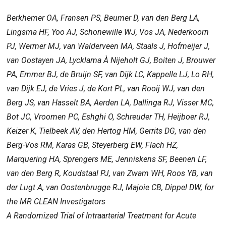
Berkhemer OA, Fransen PS, Beumer D, van den Berg LA,
Lingsma HF, Yoo AJ, Schonewille WJ, Vos JA, Nederkoorn
PJ, Wermer MJ, van Walderveen MA, Staals J, Hofmeijer J,
van Oostayen JA, Lycklama À Nijeholt GJ, Boiten J, Brouwer
PA, Emmer BJ, de Bruijn SF, van Dijk LC, Kappelle LJ, Lo RH,
van Dijk EJ, de Vries J, de Kort PL, van Rooij WJ, van den
Berg JS, van Hasselt BA, Aerden LA, Dallinga RJ, Visser MC,
Bot JC, Vroomen PC, Eshghi O, Schreuder TH, Heijboer RJ,
Keizer K, Tielbeek AV, den Hertog HM, Gerrits DG, van den
Berg-Vos RM, Karas GB, Steyerberg EW, Flach HZ,
Marquering HA, Sprengers ME, Jenniskens SF, Beenen LF,
van den Berg R, Koudstaal PJ, van Zwam WH, Roos YB, van
der Lugt A, van Oostenbrugge RJ, Majoie CB, Dippel DW, for
the MR CLEAN Investigators
A Randomized Trial of Intraarterial Treatment for Acute