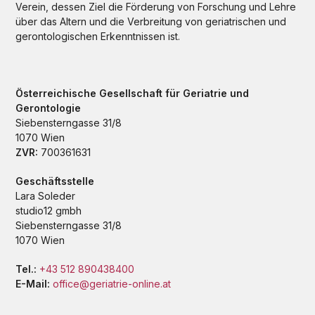
n
Verein, dessen Ziel die Förderung von Forschung und Lehre
über das Altern und die Verbreitung von geriatrischen und
d
gerontologischen Erkenntnissen ist.
A
n
Österreichische Gesellschaft für Geriatrie und
Gerontologie
s
Siebensterngasse 31/8
i
1070 Wien
ZVR:
700361631
c
Geschäftsstelle
h
Lara Soleder
studio12 gmbh
t
Siebensterngasse 31/8
1070 Wien
e
Tel.:
+43 512 890438400
n
E-Mail:
office@geriatrie-online.at
,