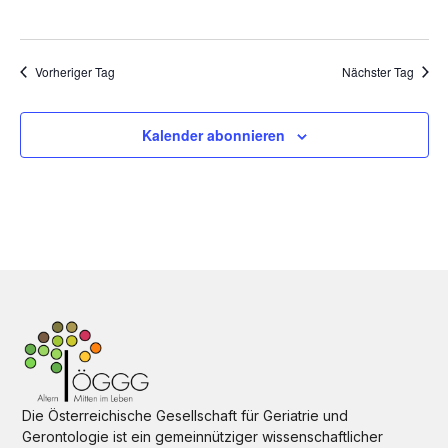
s
u
i
c
n
Vorheriger Tag
Nächster Tag
h
g
t
e
Kalender abonnieren
e
n
n
-
N
S
a
u
v
i
c
g
a
h
t
e
i
o
u
Die Österreichische Gesellschaft für Geriatrie und
n
Gerontologie ist ein gemeinnütziger wissenschaftlicher